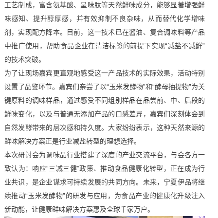
工艺制成，富含氨基酸、呈味肽等天然鲜味成分，能够显著增强鲜
味感知、提升醇厚感，并有效抑制不良杂味，从而替代化学增味
剂，实现配方降本。目前，这一技术已在酱油、复合调味料等产品
中推广使用，帮助食品企业在清洁标签的前提下实现“减盐不减鲜”
的技术突破。
为了让现场嘉宾更直观地感受这一产品技术的实际效果，活动特别
设置了品鉴环节。嘉宾们亲尝了以“玉米发酵物”和“酵母抽提物”为关
键原料的调味样品，通过感受不同组别样品在品尝前、中、后段的
鲜味变化，以及与普通无添加产品的口感差异，嘉宾们深刻体会到
自然发酵带来的层次感和持久度。大家纷纷表示，这种天然来源的
鲜味解决方案正是行业减盐转型的理想选择。
本次研讨会为调味品行业搭建了深度的产业交流平台，与会各方一
致认为：响应“三减三健”政策、推动食品健康化转型，正在成为行
业共识，是企业谋求可持续发展的共同方向。未来，宁夏伊品将继
续推动“玉米发酵物”的研发与应用，为食品产业的健康化升级注入
新动能，让健康鲜味解决方案惠及全球千家万户。