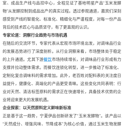
室、成品生产线与品控中心，全程见证了基地明星产品“玉米发酵
物”从发酵控制到成品出产的真实过程。透过参观通道，嘉宾们深刻
感受到产线的智能化、标准化、精细化与严谨程度，对每一份产品
背后的技术匠心与品质坚守，有了更直观的认识。
专家论道：洞察行业趋势与市场机遇
在随后的交流环节，专家代表从宏观市场环境出发，对调味品行业
的发展态势进行了深度剖析。从行业洞察来看，市场整体处于稳定
的上升通道。尤其下游
餐饮
市场持续增长，对调味品行业形成有力
支撑并拉动整体需求。而餐饮连锁化转型，进一步推动了标准化、
定制化复合调味料的需求增加。此外，老百姓对配料表的关注度日
益提升，健康化、高端化的产品更受青睐。这些变化共同表明：行
业对天然、清洁标签原料的需求正在快速增长，具备技术优势的企
业将迎来更大的发展机遇。
企业探索：以
天然原料
定义鲜味新标准
正是基于这一趋势，宁夏伊品创新研发了“玉米发酵物”。该产品以
“天然成分、增强风味、节降成本”为核心价值，通过玉米生物发酵