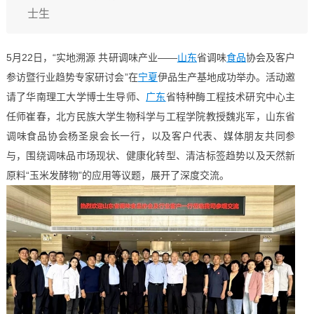
士生
5月22日，“实地溯源 共研调味产业——
山东
省调味
食品
协会及客户
参访暨行业趋势专家研讨会”在
宁夏
伊品生产基地成功举办。活动邀
请了华南理工大学博士生导师、
广东
省特种酶工程技术研究中心主
任师崔春，北方民族大学生物科学与工程学院教授魏兆军，山东省
调味食品协会杨圣泉会长一行，以及客户代表、媒体朋友共同参
与，围绕调味品市场现状、健康化转型、清洁标签趋势以及天然新
原料“玉米发酵物”的应用等议题，展开了深度交流。