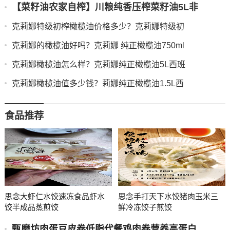
【菜籽油农家自榨】川粮纯香压榨菜籽油5L非
克莉娜特级初榨橄榄油价格多少？克莉娜特级初
克莉娜的橄榄油好吗？克莉娜 纯正橄榄油750ml
克莉娜橄榄油怎么样？克莉娜纯正橄榄油5L西班
克莉娜橄榄油值多少钱？莉娜纯正橄榄油1.5L西
食品推荐
思念大虾仁水饺速冻食品虾水
思念手打天下水饺猪肉玉米三
饺半成品蒸煎饺
鲜冷冻饺子煎饺
甄磨坊肉蛋豆皮卷低脂代餐鸡肉卷营养高蛋白